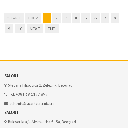
START
PREV
1
2
3
4
5
6
7
8
9
10
NEXT
END
SALON I
Stevana Filipovica 2, Zeleznik, Beograd
Tel: +381 69 1177 897
zeleznik@sparkceramics.rs
SALON II
Bulevar kralja Aleksandra 545a, Beograd